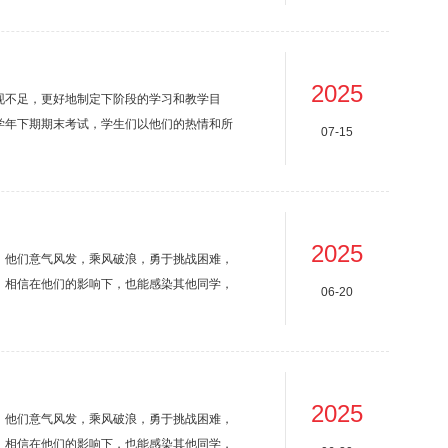
细节，用笔触诠释生活的美好。在这个过程
破的精神...
2025
现不足，更好地制定下阶段的学习和教学目
5学年下期期末考试，学生们以他们的热情和所
07-15
学生们在素描、色彩和速写考试中，展现了他
色块绘制出瑰丽炫彩的艺术视角，再用简洁的
...
2025
，他们意气风发，乘风破浪，勇于挑战困难，
。相信在他们的影响下，也能感染其他同学，
06-20
一睹他们的风采吧！文化办练倩妤看到你从默默
力量，每一次进步都凝结着对自我的超越。希
攻...
2025
，他们意气风发，乘风破浪，勇于挑战困难，
。相信在他们的影响下，也能感染其他同学，