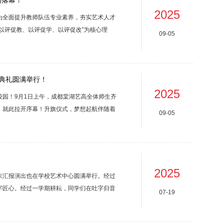
满落幕！
2025
为全面提升教师队伍专业素养，夯实艺术人才
以评促教、以评促学、以评促改”为核心理
09-05
的创新活力，既是对专业能力的集中检阅，更
之光文化是艺术的根脉，只有深扎文化的土
用“说...
学典礼圆满举行！
2025
园！9月1日上午，成都棠湖艺高全体师生齐
，就此拉开序幕！升旗仪式，梦想起航伴随着
09-05
红旗走向升旗台。激昂的《义勇军进行曲》奏
中满是对祖国的热爱与敬意。这庄严的升旗仪
，为...
2025
末汇报演出也在学校艺术中心圆满举行。经过
字匠心。经过一学期耕耘，同学们在吐字归音
07-19
艺术的饕餮盛宴，见证同学们的梦想在舞台上
，形式多样，精彩纷呈，气氛热烈，洋溢着青