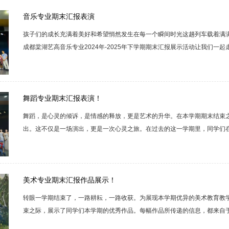
春的活力与朝气。展演从声、台、形、表四门基础课程出发。小品《站台》人生
音乐专业期末汇报表演
孩子们的成长充满着美好和希望悄然发生在每一个瞬间时光这趟列车载着满
成都棠湖艺高音乐专业2024年-2025年下学期期末汇报展示活动让我们一
场青春与音符的狂欢，孩子们历经磨砺，在舞台绽放光芒。从悠扬的旋律到
是努力的勋章。至此，音乐系本学期的教学工作圆满结束了，我校音乐系全
走在教学改革前沿，力争教学更丰硕的成绩！...
舞蹈专业期末汇报表演！
舞蹈，是心灵的倾诉，是情感的释放，更是艺术的升华。在本学期期末结束
出。这不仅是一场演出，更是一次心灵之旅。在过去的这一学期里，同学们
的早功，每一滴滑落的汗水，都见证了他们对舞蹈的执着与热爱。他们用灵
这一学期的辛勤付出与成长蜕变，现在就让我们一起去感受舞台上每一个瞬
习基本功是帮助舞者们打开身体的各个关节，在舞蹈过程中有更大的伸展空间，
美术专业期末汇报作品展示！
转眼一学期结束了，一路耕耘，一路收获。为展现本学期优异的美术教育教
束之际，展示了同学们本学期的优秀作品。每幅作品所传递的信息，都来自
现，是所有师生的心路历程，是他们对生活的理解，对艺术的感悟和对美好