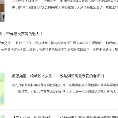
2025年9月23日上午，一场别开生面的声乐校级公开课在教学楼理论教室
讲，以“内口腔的打开状态和保持”为核心主题，为到场师生呈现了一堂技艺
——夯实根基课程伊始，王雪老师以清晰的讲解和生动的示范，深入浅出地
定保持。她指出，这不仅是获得圆润、通透音色的物理基础，更是气息畅通
师巧妙地将抽象的理论转化为可感知的实践，以“mo”母音作为基础练习，对..
课，带你感受声音的魅力！
经验交流，9月16日上午，我校播音主持与表演专业开展了教学公开课活动，播音组
！公开课内容分为四大部分，马老师从气息基本功到稿件实践练习，全程干货满满，现
纸条”挑战，稳扎稳打练内功！气息是人体发声的基础和动力。在播音主持时，气息的
说，要控制声音...
师恩如墨，绘就艺术人生——致棠湖艺高最亲爱的老师们！
当九月的风裹挟着桂香叩响校园的门扉，当晨曦的光温柔地洒在画架与琴键
——教师节。在这片孕育艺术梦想的沃土上，每一位老师都是点亮星辰的人
璨底色。课间的铃声像一串清脆的提示音，拉开了学生们表达心意的序幕。
成网，从歌声到笔墨，从显形的祝福到隐形的关怀，每一种方式都浸透着最
出万千可能美术教室里，粉笔灰簌簌落在您的肩头，却化作画纸上最灵动的色彩