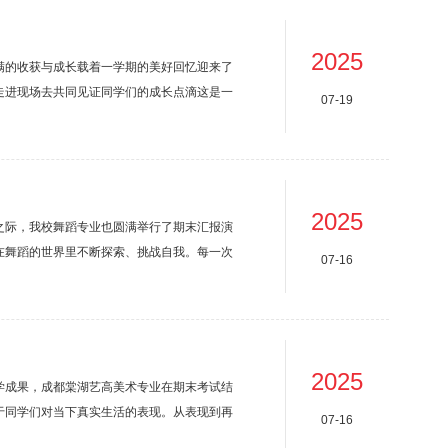
就像一...
2025
满的收获与成长载着一学期的美好回忆迎来了
起走进现场去共同见证同学们的成长点滴这是一
07-19
激昂的乐章，从独唱的深情到合唱的磅礴，皆
体教师将不忘初心，牢记教学使命，齐心协力
2025
之际，我校舞蹈专业也圆满举行了期末汇报演
在舞蹈的世界里不断探索、挑战自我。每一次
07-16
动的身姿、坚定的步伐和炽热的情感，展现了
间的绽放。基本功舞蹈的根基就是基本功，练
从而更...
2025
学成果，成都棠湖艺高美术专业在期末考试结
于同学们对当下真实生活的表现。从表现到再
07-16
生活的向往。下面请一起欣赏部分优秀的学生