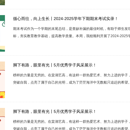
作品！在本学期的学习中，我们见证了同学们的成长。他们用心描绘每一个
中，我们看到了同学们的坚持与毅力，也看到了他们在艺术道路上不断探索与突
循心而往，向上生长丨2024-2025学年下期期末考试实录！
期末考试作为一个学期的末尾总结，是查缺补漏的最佳时机，有助于师生发
标，夯实教育教学基础，提高教学质量。本周，我校顺利开展了2024-202
学，为这个学期的学习和成长交上了一份满意的答卷。美术专业美术专业的
们对美的独特感知和表现力。学生们用铅笔勾勒出物体的形态和光影，又用
线条捕捉转瞬即逝的人物神态动作，每一次坚定地落笔、自如地挥洒都是长期用
脚下有路，眼里有光丨5月优秀学子风采展示！
榜样的力量是无穷的。在棠湖艺高，有这样一群热爱艺术、努力上进的学子
突破自我，点亮了属于自己的光明，成为了茫茫海洋中无数船只追赶的希望
让大家拥有勇敢前行的力量。现在就让我们一起走进5月度优秀学子展示，
努力到绽放光彩的全过程，老师由衷为你骄傲！你用行动证明“厚积薄发”的
望你能保持这份自律与热情，未来的学习之路或许仍有挑战，但相信你自己定能
脚下有路，眼里有光丨5月优秀学子风采展示！
榜样的力量是无穷的。在棠湖艺高，有这样一群热爱艺术、努力上进的学子
突破自我，点亮了属于自己的光明，成为了茫茫海洋中无数船只追赶的希望