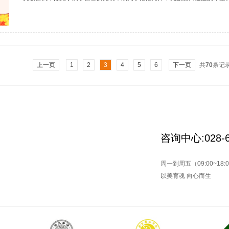
让大家拥有勇敢前行的力量。现在就让我们一起走进5月度优秀学子展示，
努力到绽放光彩的全过程，老师由衷为你骄傲！你用行动证明“厚积薄发”的
望你能保持这份自律与热情，未来的学习之路或许仍有挑战，但相信你自己定能
上一页
1
2
3
4
5
6
下一页
共
70
条记
咨询中心:028-6
周一到周五（09:00~18:
以美育魂 向心而生