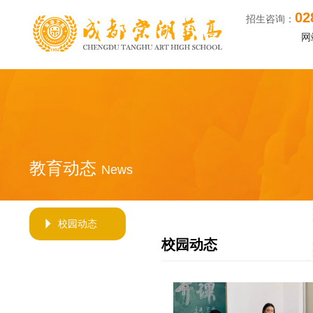
02
找成都高中艺术学校的艺体
招生咨询：
网
教育动态
News
校园动态
校园动态