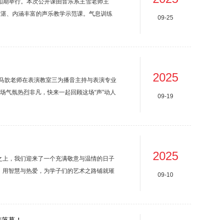
三如期举行。本次公开课由音乐系王雪老师主
精湛、内涵丰富的声乐教学示范课。气息训练
09-25
阐述了科学发声的关键——内口腔的打开与稳
、情感表达的生理保障。在教学过程中，王老
.
2025
的马歆老师在表演教室三为播音主持与表演专业
场气氛热烈非凡，快来一起回顾这场“声”动人
09-19
速度、流量、压力的大小与声音的高低、强弱、
2025
之上，我们迎来了一个充满敬意与温情的日子
，用智慧与热爱，为学子们的艺术之路铺就璀
09-10
青春的身影在走廊间穿梭，将细碎的心意编织
纯粹的感恩。您是调色盘上的灵感之光，晕染
。您教...