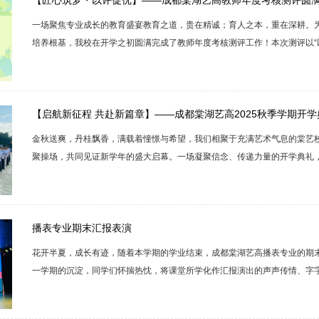
【匠心筑梦・以评促优】——成都棠湖艺高教师年度考核测评圆
一场聚焦专业成长的教育盛宴教育之道，贵在精诚；育人之本，重在深耕。
培养根基，我校在开学之初圆满完成了教师年度考核测评工作！本次测评以“
念，通过多维度、全方位的综合考量，展现我校教师扎实的专业功底与蓬勃
是对艺术教育初心的深情回望。文化组：笔墨耕耘知识沃土，智慧启迪未来
壤，艺术之花才能常开不败。本次文化办老师们的考核，告别单纯的课本讲解，采
【启航新征程 共赴新篇章】——成都棠湖艺高2025秋季学期开
金秋送爽，丹桂飘香，满载着憧憬与希望，我们相聚于充满艺术气息的棠艺校
聚操场，共同见证新学年的盛大启幕。一场凝聚信念、传递力量的开学典礼
清脆的出旗口令，全场瞬间肃静。旗手们迈着矫健有力的步伐，护送着五星
响，鲜艳的五星红旗缓缓升起，全体师生庄严肃立，向国旗行注目礼，目光
式，为新学期注入了满满的正能量，激励着棠艺的每一位学子在新学期努力拼搏
播表专业期末汇报表演
花开半夏，成长有迹，随着本学期的学业结束，成都棠湖艺高播表专业的期
一学期的沉淀，同学们怀揣热忱，将课堂所学化作汇报演出的声声传情、字
中打磨匠心，百日锤炼，在镜头话筒前绽放光芒。现在让我们一起感受这场
绽放！序幕灯光闪烁，掌声雷动，星辰闪亮，光芒绽放！此次展演内容丰富