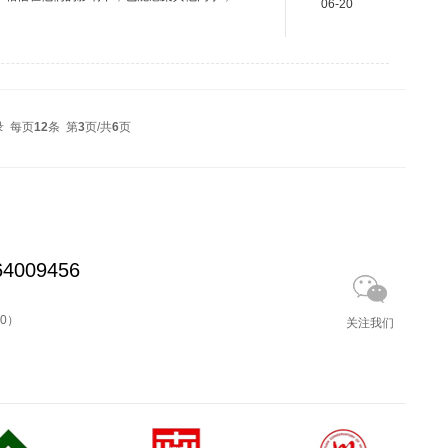
06-20
一睹他们的风采吧！文化办练倩妤看到你从默默
力量，每一次进步都凝结着对自我的超越。希
攻...
录 每页
12
条 第
3
页/共
6
页
4009456
00）
关注我们