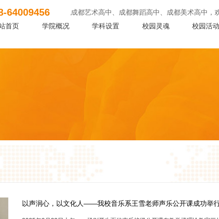
8-64009456
生们看过来！找成都艺术高中、成都舞蹈高中、成都美术高中，欢迎报考！询199
站首页
学院概况
学科设置
校园灵魂
校园活
以声润心，以文化人——我校音乐系王雪老师声乐公开课成功举