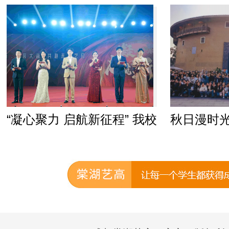
“凝心聚力 启航新征程” 我校
秋日漫时光
2025元旦迎新晚会——超
燃！