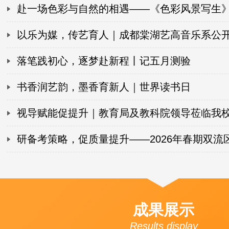
出精彩答卷！
赴一场色彩与自然的相遇——《色彩风景写生
课圆满落幕！
以乐为媒，传艺育人｜成都棠湖艺高音乐系公
满举行！
落笔践初心，逐梦赴新程丨记五月测验
书香润艺韵，墨香育新人｜世界读书日
视导赋能促提升｜教育局及教科院领导莅临我
专项视导工作
研备考策略，促质量提升——2026年春期双流
语文教研活动圆满落幕！
成果展示
Results display