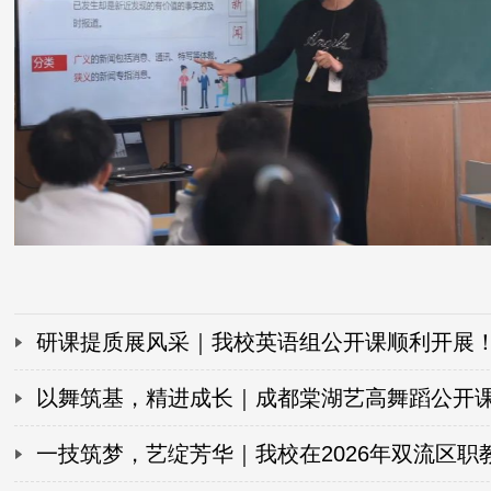
研课提质展风采｜我校英语组公开课顺利开展
以舞筑基，精进成长｜成都棠湖艺高舞蹈公开
纪实
一技筑梦，艺绽芳华｜我校在2026年双流区职