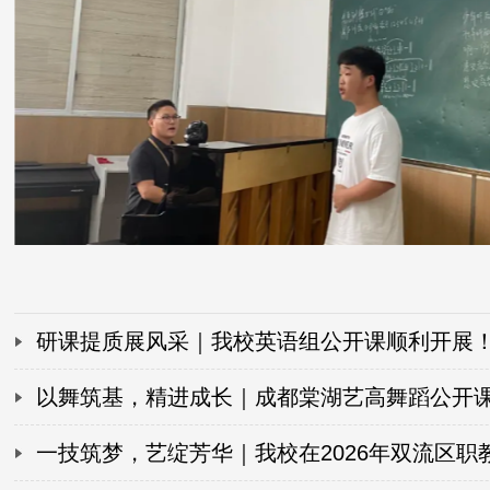
研课提质展风采｜我校英语组公开课顺利开展
以舞筑基，精进成长｜成都棠湖艺高舞蹈公开
纪实
一技筑梦，艺绽芳华｜我校在2026年双流区职