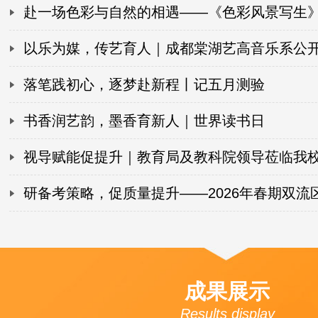
出精彩答卷！
赴一场色彩与自然的相遇——《色彩风景写生
课圆满落幕！
以乐为媒，传艺育人｜成都棠湖艺高音乐系公
满举行！
落笔践初心，逐梦赴新程丨记五月测验
书香润艺韵，墨香育新人｜世界读书日
视导赋能促提升｜教育局及教科院领导莅临我
专项视导工作
研备考策略，促质量提升——2026年春期双流
语文教研活动圆满落幕！
成果展示
Results display