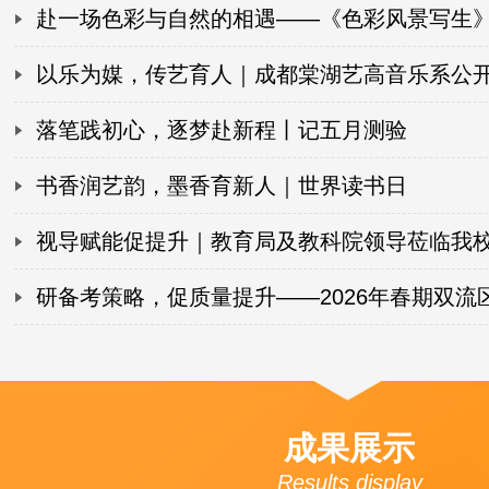
出精彩答卷！
赴一场色彩与自然的相遇——《色彩风景写生
课圆满落幕！
以乐为媒，传艺育人｜成都棠湖艺高音乐系公
满举行！
落笔践初心，逐梦赴新程丨记五月测验
书香润艺韵，墨香育新人｜世界读书日
视导赋能促提升｜教育局及教科院领导莅临我
专项视导工作
研备考策略，促质量提升——2026年春期双流
语文教研活动圆满落幕！
成果展示
Results display