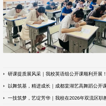
研课提质展风采｜我校英语组公开课顺利开展
以舞筑基，精进成长｜成都棠湖艺高舞蹈公开
纪实
一技筑梦，艺绽芳华｜我校在2026年双流区职