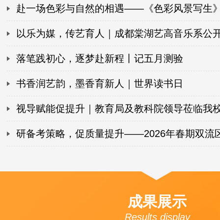
出精彩答卷！
赴一场色彩与自然的相遇——《色彩风景写生
课圆满落幕！
以乐为媒，传艺育人｜成都棠湖艺高音乐系公
满举行！
落笔践初心，逐梦赴新程丨记五月测验
书香润艺韵，墨香育新人｜世界读书日
视导赋能促提升｜教育局及教科院领导莅临我
专项视导工作
研备考策略，促质量提升——2026年春期双流
语文教研活动圆满落幕！
成果展示
Results display