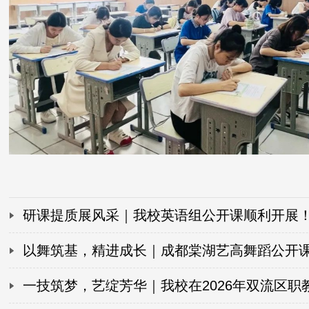
研课提质展风采｜我校英语组公开课顺利开展
以舞筑基，精进成长｜成都棠湖艺高舞蹈公开
纪实
一技筑梦，艺绽芳华｜我校在2026年双流区职